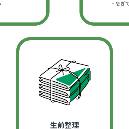
い
・急ぎ
生前整理