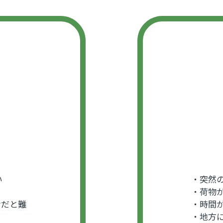
い
・突然
・荷物
けだと難
・時間
・地方