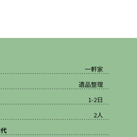
一軒家
遺品整理
1-2日
2人
業代