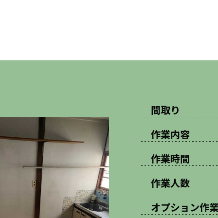
間取り
作業内容
作業時間
作業人数
オプション作