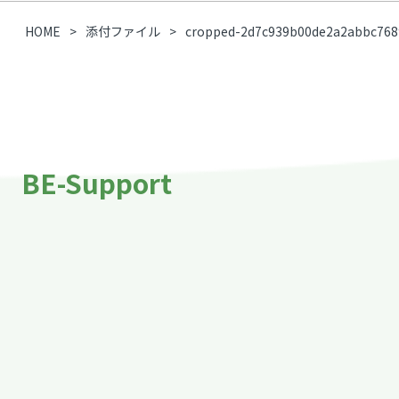
HOME
添付ファイル
cropped-2d7c939b00de2a2abbc768f
BE-Support