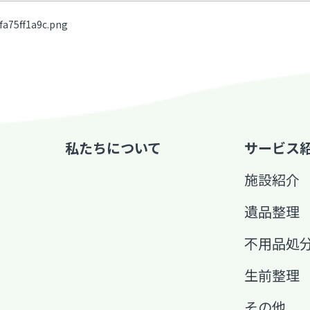
a75ff1a9c.png
私たちについて
サービス
施設紹介
遺品整理
不用品処
生前整理
その他