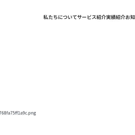
私たちについて
サービス紹介
実績紹介
お知
68fa75ff1a9c.png