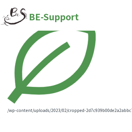
BE-Support
/wp-content/uploads/2023/02/cropped-2d7c939b00de2a2abbc7